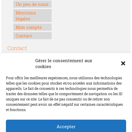
Un peu de nous
Mentions
légales
Mon compte
Contact
Contact
Boulevard Félix Houphouët-Boigny
Gérer le consentement aux
Lomé, Togo
cookies
00228 70 17 30 30
Pour offrir les meilleures expériences, nous utilisons des technologies
contact@offrirdubonheur.com
telles que les cookies pour stocker et/ou accéder aux informations des
appareils. Le fait de consentir à ces technologies nous permettra de
Blog
traiter des données telles que le comportement de navigation ou les ID
uniques sur ce site. Le fait de ne pas consentir ou de retirer son
consentement peut avoir un effet négatif sur certaines caractéristiques
et fonctions.
Social
Accepter