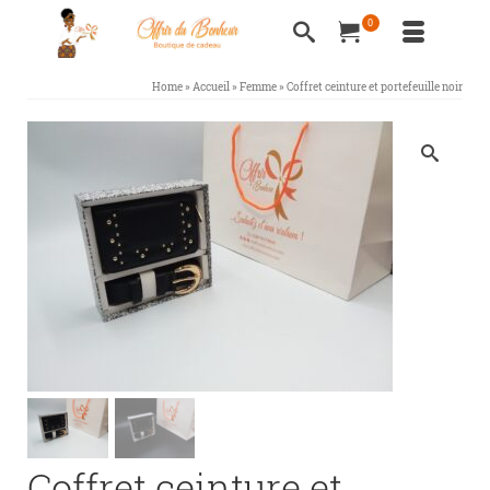
0
Home
»
Accueil
»
Femme
»
Coffret ceinture et portefeuille noir
Coffret ceinture et