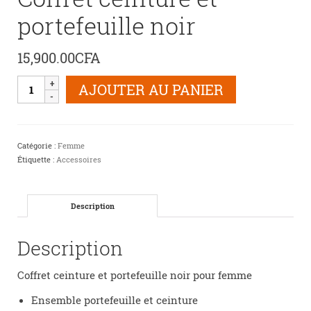
portefeuille noir
15,900.00
CFA
quantité
AJOUTER AU PANIER
de
Coffret
ceinture
et
Catégorie :
Femme
portefeuille
Étiquette :
Accessoires
noir
Description
Description
Coffret ceinture et portefeuille noir pour femme
Ensemble portefeuille et ceinture