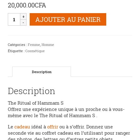
20,000.00
CFA
quantité
AJOUTER AU PANIER
de
The
Ritual
of
Catégories :
Femme
,
Homme
Hammam
Étiquette :
Cosmétique
S
Description
Description
The Ritual of Hammam S
Offrez une expérience unique à un proche ou à vous-
même avec le The Ritual of Hammam S .
Le
cadeau
idéal à
offrir
ou à s’offrir. Donnez une
seconde vie au coffret cadeau en l’utilisant pour ranger
des photos, des lettres ou d’autres petits objets.