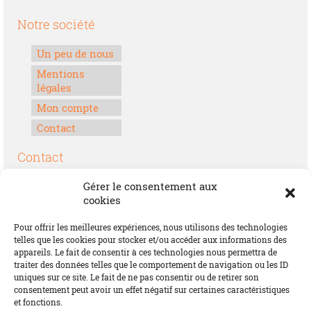
Notre société
Un peu de nous
Mentions
légales
Mon compte
Contact
Contact
Boulevard Félix Houphouët-Boigny
Gérer le consentement aux
Lomé, Togo
cookies
00228 70 17 30 30
Pour offrir les meilleures expériences, nous utilisons des technologies
contact@offrirdubonheur.com
telles que les cookies pour stocker et/ou accéder aux informations des
appareils. Le fait de consentir à ces technologies nous permettra de
Blog
traiter des données telles que le comportement de navigation ou les ID
uniques sur ce site. Le fait de ne pas consentir ou de retirer son
consentement peut avoir un effet négatif sur certaines caractéristiques
et fonctions.