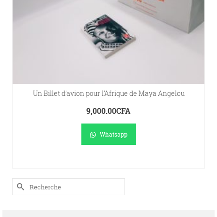
Un Billet d’avion pour l’Afrique de Maya Angelou
9,000.00
CFA
Whatsapp
A.
AJOUTER AU PANIER
Rechercher :